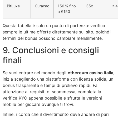
BitLuxe
Curacao
150 % fino
35x
≤ 4
a €150
Questa tabella è solo un punto di partenza: verifica
sempre le ultime offerte direttamente sul sito, poiché i
termini dei bonus possono cambiare mensilmente.
9. Conclusioni e consigli
finali
Se vuoi entrare nel mondo degli
ethereum casino italia
,
inizia scegliendo una piattaforma con licenza solida, un
bonus trasparente e tempi di prelievo rapidi. Fai
attenzione ai requisiti di scommessa, completa la
verifica KYC appena possibile e sfrutta le versioni
mobile per giocare ovunque ti trovi.
Infine, ricorda che il divertimento deve andare di pari