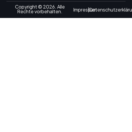
Copyright © 2026. Alle
Impressum
|
Datenschutzerklär
Rechte vorbehalten.