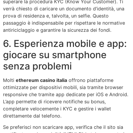
superare la procedura KYC (Know Your Customer). Ti
verrà chiesto di caricare un documento d’identità, una
prova di residenza e, talvolta, un selfie. Questo
passaggio è indispensabile per rispettare le normative
antiriciclaggio e garantire la sicurezza dei fondi.
6. Esperienza mobile e app:
giocare su smartphone
senza problemi
Molti
ethereum casino italia
offrono piattaforme
ottimizzate per dispositivi mobili, sia tramite browser
responsive che tramite app dedicate per iOS e Android.
L’app permette di ricevere notifiche su bonus,
completare velocemente i KYC e gestire i wallet
direttamente dal telefono.
Se preferisci non scaricare app, verifica che il sito sia