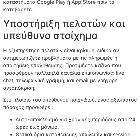
καταστήματα Google Play ή App Store πριν το
κατεβάσετε.
Υποστήριξη πελατών και
υπεύθυνο στοίχημα
Η εξυπηρέτηση πελατών είναι κρίσιμη, ειδικά αν
αντιμετωπίζετε προβλήματα με τις πληρωμές ή
απαιτήσεις επαλήθευσης. Προτιμήστε καζίνο που
προσφέρουν πολλαπλά κανάλια επικοινωνίας: live
chat, τηλεφωνική γραμμή, και email με γρήγορη
ανταπόκριση.
Στο πλαίσιο του υπεύθυνου παιχνιδιού, ένας αξιόπιστος
πάροχος προσφέρει:
Αυτο-αποκλεισμό για χρονικές περιόδους από 24
ώρες έως μόνιμο.
Θετικά όρια καταθέσεων, απωλειών και session