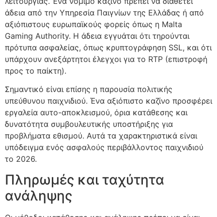
λειτουργίας. Ένα νόμιμο καζίνο πρέπει να διαθέτει
άδεια από την Υπηρεσία Παιγνίων της Ελλάδας ή από
αξιόπιστους ευρωπαϊκούς φορείς όπως η Malta
Gaming Authority. Η άδεια εγγυάται ότι τηρούνται
πρότυπα ασφαλείας, όπως κρυπτογράφηση SSL, και ότι
υπάρχουν ανεξάρτητοι έλεγχοι για το RTP (επιστροφή
προς το παίκτη).
Σημαντικό είναι επίσης η παρουσία πολιτικής
υπεύθυνου παιχνιδιού. Ένα αξιόπιστο καζίνο προσφέρει
εργαλεία αυτο-αποκλεισμού, όρια κατάθεσης και
δυνατότητα συμβουλευτικής υποστήριξης για
προβλήματα εθισμού. Αυτά τα χαρακτηριστικά είναι
υπόδειγμα ενός ασφαλούς περιβάλλοντος παιχνιδιού
το 2026.
Πληρωμές και ταχύτητα
ανάληψης