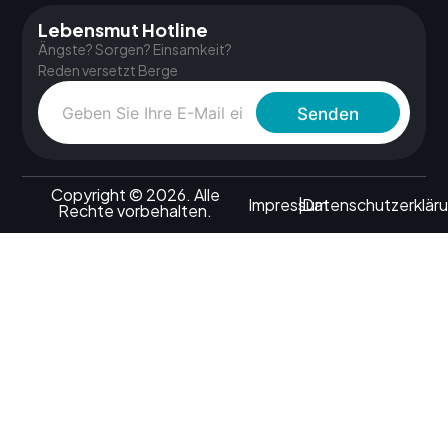
Lebensmut Hotline
Ängste? Sorgen? Einsamkeit?
Reden versetzt Berge
Senden
Copyright © 2026. Alle
Impressum
|
Datenschutzerklär
Rechte vorbehalten.