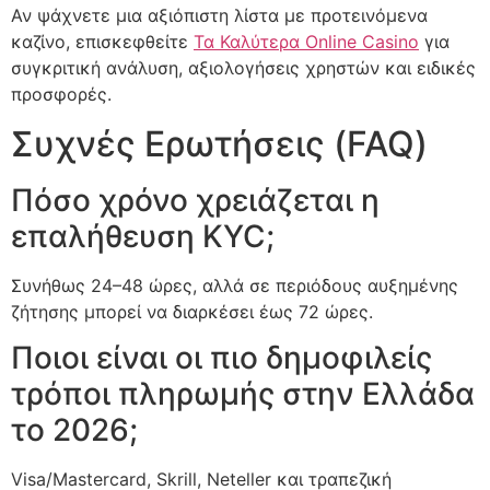
Αν ψάχνετε μια αξιόπιστη λίστα με προτεινόμενα
καζίνο, επισκεφθείτε
Τα Καλύτερα Online Casino
για
συγκριτική ανάλυση, αξιολογήσεις χρηστών και ειδικές
προσφορές.
Συχνές Ερωτήσεις (FAQ)
Πόσο χρόνο χρειάζεται η
επαλήθευση KYC;
Συνήθως 24–48 ώρες, αλλά σε περιόδους αυξημένης
ζήτησης μπορεί να διαρκέσει έως 72 ώρες.
Ποιοι είναι οι πιο δημοφιλείς
τρόποι πληρωμής στην Ελλάδα
το 2026;
Visa/Mastercard, Skrill, Neteller και τραπεζική