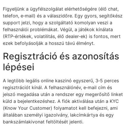
Figyeljünk a ügyfélszolgálat elérhetőségére (élő chat,
telefon, e‑mail) és a válaszidőre. Egy gyors, segítőkész
support jelzi, hogy a szolgáltató komolyan veszi a
felhasználói problémákat. Végül, a játékok kínálata
(RTP‑értékek, volatilitás, élő dealer‑ek) is fontos, mert
ezek befolyásolják a hosszú távú élményt.
Regisztráció és azonosítás
lépései
A legtöbb legális online kaszinó egyszerű, 3‑5 perces
regisztrációt kínál. A felhasználónév, e‑mail cím és
jelszó megadása után a rendszer egy megerősítő linket
küld a bejelentkezéshez. A fiók aktiválása után a KYC
(Know Your Customer) folyamatot kell befejezni, ami
általában személyi igazolvány, lakcímkártya és egy
bankszámlakivonat feltöltését jelenti.