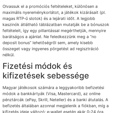
Olvassuk el a promóciós feltételeket, különösen a
maximális nyereménykorlátot, a játékok kizárásait (pl.
magas RTP‑ű slotok) és a lejárati időt. A legjobb
kaszinók átlátható táblázatban mutatják be a bónuszok
feltételeit, így egy pillantással megérthetjük, mennyire
barátságos a ajánlat. Ne feledkezzünk meg a “no
deposit bonus” lehetőségről sem, amely kisebb
összeget vagy ingyenes pörgetést ad regisztráció
nélkül.
Fizetési módok és
kifizetések sebessége
Magyar játékosok számára a leggyakoribb befizetési
módok a bankkártyák (Visa, Mastercard), az online
pénztárcák (ePay, Skrill, Neteller) és a banki átutalás. A
befizetés általában azonnal megjelenik a fiókban, míg a
kifizetés ideje változó: e‑wallet esetén akár 0‑24 óra,