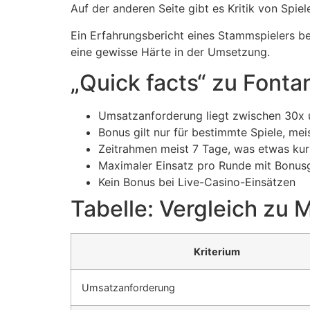
Auf der anderen Seite gibt es Kritik von Spie
Ein Erfahrungsbericht eines Stammspielers bes
eine gewisse Härte in der Umsetzung.
„Quick facts“ zu Font
Umsatzanforderung liegt zwischen 30x 
Bonus gilt nur für bestimmte Spiele, mei
Zeitrahmen meist 7 Tage, was etwas kurz
Maximaler Einsatz pro Runde mit Bonusg
Kein Bonus bei Live-Casino-Einsätzen
Tabelle: Vergleich zu 
Kriterium
Umsatzanforderung