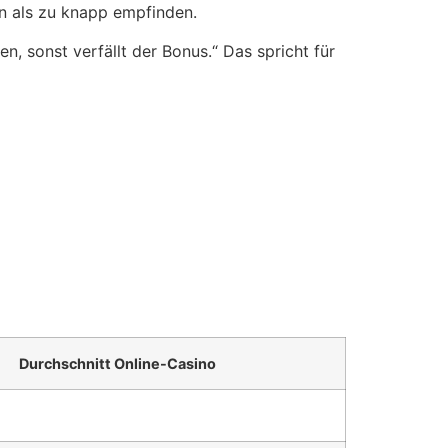
en als zu knapp empfinden.
n, sonst verfällt der Bonus.“ Das spricht für
Durchschnitt Online-Casino