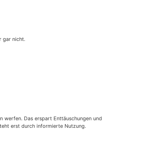
 gar nicht.
en werfen. Das erspart Enttäuschungen und
teht erst durch informierte Nutzung.