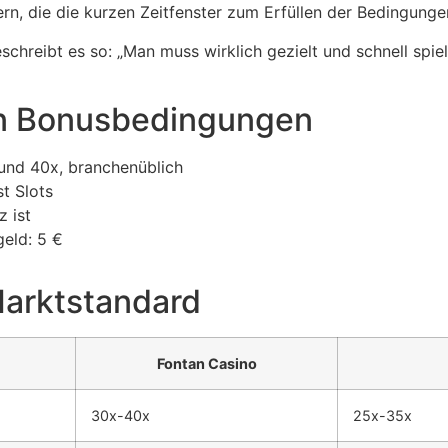
lern, die die kurzen Zeitfenster zum Erfüllen der Bedingung
chreibt es so: „Man muss wirklich gezielt und schnell spiele
an Bonusbedingungen
und 40x, branchenüblich
st Slots
 ist
eld: 5 €
Marktstandard
Fontan Casino
30x-40x
25x-35x