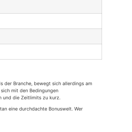
ds der Branche, bewegt sich allerdings am
e sich mit den Bedingungen
 und die Zeitlimits zu kurz.
ontan eine durchdachte Bonuswelt. Wer