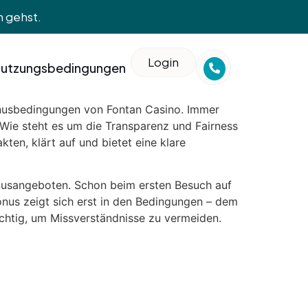
n gehst.
Login
utzungsbedingungen
Bonusbedingungen von Fontan Casino. Immer
: Wie steht es um die Transparenz und Fairness
kten, klärt auf und bietet eine klare
Bonusangeboten. Schon beim ersten Besuch auf
onus zeigt sich erst in den Bedingungen – dem
chtig, um Missverständnisse zu vermeiden.