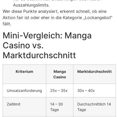
Auszahlungslimits.
Wer diese Punkte analysiert, erkennt schnell, ob eine
Aktion fair ist oder eher in die Kategorie „Lockangebot“
fällt.
Mini-Vergleich: Manga
Casino vs.
Marktdurchschnitt
Kriterium
Manga
Marktdurchschnitt
Casino
Umsatzanforderung
25x – 35x
30x – 40x
Zeitlimit
14 – 30
Durchschnittlich 14
Tage
Tage