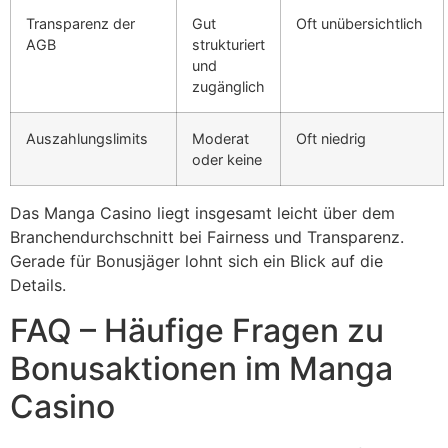
Transparenz der
Gut
Oft unübersichtlich
AGB
strukturiert
und
zugänglich
Auszahlungslimits
Moderat
Oft niedrig
oder keine
Das Manga Casino liegt insgesamt leicht über dem
Branchendurchschnitt bei Fairness und Transparenz.
Gerade für Bonusjäger lohnt sich ein Blick auf die
Details.
FAQ – Häufige Fragen zu
Bonusaktionen im Manga
Casino