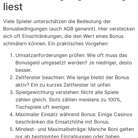
liest
Viele Spieler unterschätzen die Bedeutung der
Bonusbedingungen (auch AGB genannt). Hier verstecken
sich oft Einschränkungen, die den Wert eines Bonus
schmälern können. Ein praktisches Vorgehen:
Umsatzanforderungen prüfen: Wie oft muss das
Bonusgeld umgesetzt werden? Je niedriger, desto
besser.
Zeitfenster beachten: Wie lange bleibt der Bonus
aktiv? Ein zu kurzes Zeitfenster ist unfair.
Spielgewichtung verstehen: Nicht alle Spiele
zählen gleich. Slots zählen meistens zu 100%,
Tischspiele oft weniger.
Maximaler Einsatz während Bonus: Einige Casinos
beschränken die Einsatzhöhe mit Bonus.
Mindest- und Maximalbeträge: Manche Boni gelten
nur ab bestimmten Einzahlungen oder haben