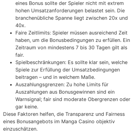
eines Bonus sollte der Spieler nicht mit extrem
hohen Umsatzanforderungen belastet sein. Die
branchenübliche Spanne liegt zwischen 20x und
40x.
Faire Zeitlimits: Spieler müssen ausreichend Zeit
haben, um die Bonusbedingungen zu erfüllen. Ein
Zeitraum von mindestens 7 bis 30 Tagen gilt als
fair.
Spielbeschränkungen: Es sollte klar sein, welche
Spiele zur Erfüllung der Umsatzbedingungen
beitragen – und in welchem Maße.
Auszahlungsgrenzen: Zu hohe Limits für
Auszahlungen aus Bonusgewinnen sind ein
Warnsignal; fair sind moderate Obergrenzen oder
gar keine.
Diese Faktoren helfen, die Transparenz und Fairness
eines Bonusangebots im Manga Casino objektiv
einzuschätzen.