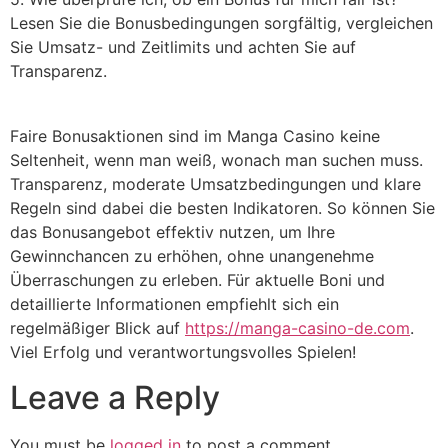
Lesen Sie die Bonusbedingungen sorgfältig, vergleichen
Sie Umsatz- und Zeitlimits und achten Sie auf
Transparenz.
Faire Bonusaktionen sind im Manga Casino keine
Seltenheit, wenn man weiß, wonach man suchen muss.
Transparenz, moderate Umsatzbedingungen und klare
Regeln sind dabei die besten Indikatoren. So können Sie
das Bonusangebot effektiv nutzen, um Ihre
Gewinnchancen zu erhöhen, ohne unangenehme
Überraschungen zu erleben. Für aktuelle Boni und
detaillierte Informationen empfiehlt sich ein
regelmäßiger Blick auf
https://manga-casino-de.com
.
Viel Erfolg und verantwortungsvolles Spielen!
Leave a Reply
You must be
logged in
to post a comment.