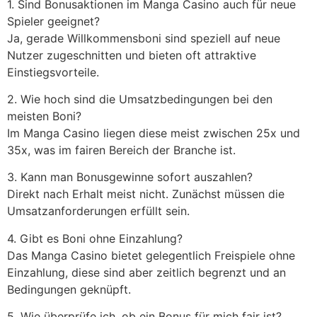
1. Sind Bonusaktionen im Manga Casino auch für neue
Spieler geeignet?
Ja, gerade Willkommensboni sind speziell auf neue
Nutzer zugeschnitten und bieten oft attraktive
Einstiegsvorteile.
2. Wie hoch sind die Umsatzbedingungen bei den
meisten Boni?
Im Manga Casino liegen diese meist zwischen 25x und
35x, was im fairen Bereich der Branche ist.
3. Kann man Bonusgewinne sofort auszahlen?
Direkt nach Erhalt meist nicht. Zunächst müssen die
Umsatzanforderungen erfüllt sein.
4. Gibt es Boni ohne Einzahlung?
Das Manga Casino bietet gelegentlich Freispiele ohne
Einzahlung, diese sind aber zeitlich begrenzt und an
Bedingungen geknüpft.
5. Wie überprüfe ich, ob ein Bonus für mich fair ist?